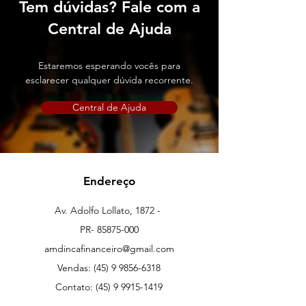
Tem dúvidas? Fale com a
Central de Ajuda
Estaremos esperando vocês para
esclarecer qualquer dúvida recorrente.
Central de Ajuda
Endereço
Av. Adolfo Lollato, 1872 -
PR-
85875-000
amdincafinanceiro@gmail.com
Vendas:
(45) 9 9856-6318
Contato:
(45) 9 9915-1419