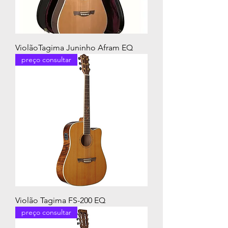
ViolãoTagima Juninho Afram EQ
preço consultar
Violão Tagima FS-200 EQ
preço consultar