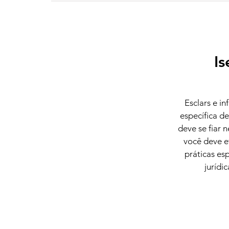
Is
Esclars e i
específica d
deve se fiar 
você deve e
práticas es
jurídi