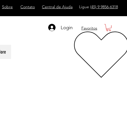
Sobre
Contato
Central de Ajuda
Ligue
(45) 9 9856-6318
Login
Favoritos
ore
s