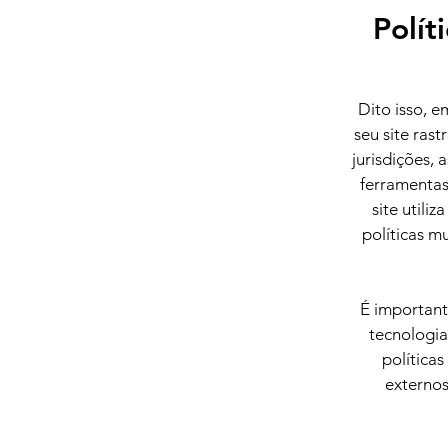
Polít
Dito isso, e
seu site ras
jurisdições,
ferramentas 
site utili
políticas m
É important
tecnologia
política
externos