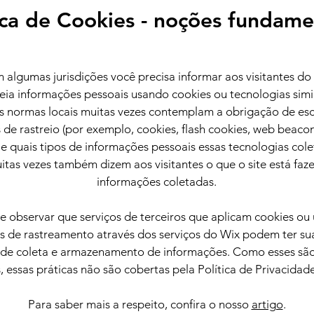
ica de Cookies - noções fundam
m algumas jurisdições você precisa informar aos visitantes do 
treia informações pessoais usando cookies ou tecnologias simi
 as normas locais muitas vezes contemplam a obrigação de esc
de rastreio (por exemplo, cookies, flash cookies, web beacons
za e quais tipos de informações pessoais essas tecnologias col
uitas vezes também dizem aos visitantes o que o site está fa
informações coletadas.
e observar que serviços de terceiros que aplicam cookies ou
s de rastreamento através dos serviços do Wix podem ter su
s de coleta e armazenamento de informações. Como esses são
, essas práticas não são cobertas pela Política de Privacidad
Para saber mais a respeito, confira o nosso
artigo
.