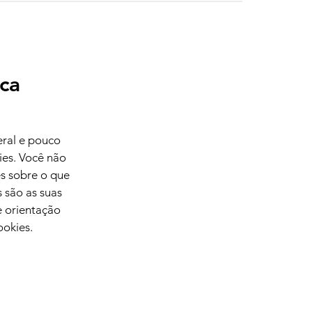
ica
eral e pouco
ies. Você não
s sobre o que
 são as suas
e orientação
ookies.