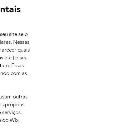
entais
seu site se o
lares. Nessas
larecer quais
 etc.) o seu
etam. Essas
zendo com as
 usam outras
as próprias
 serviços
e do Wix.